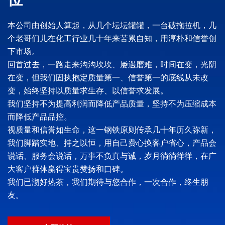
本公司由创始人算起，从几个坛坛罐罐，一台破拖拉机，几
个老哥们儿在化工行业几十年来苦累自知，用淳朴和信誉创
下市场。
回首过去，一路走来沟沟坎坎、屡遇磨难，时间在变，光阴
在变，但我们固执抱定质量第一、信誉第一的底线从未改
变，始终坚持以质量求生存、以信誉求发展。
我们坚持不为提高利润而降低产品质量，坚持不为压缩成本
而降低产品品控。
视质量和信誉如生命，这一钢铁原则传承几十年历久弥新，
我们脚踏实地、持之以恒，用自己费心换客户省心，产品会
说话、服务会说话，万事不负真与诚，岁月徜徜徉徉，在广
大客户群体赢得宝贵赞扬和口碑。
我们已沏好热茶，我们期待与您合作，一次合作，终生朋
友。