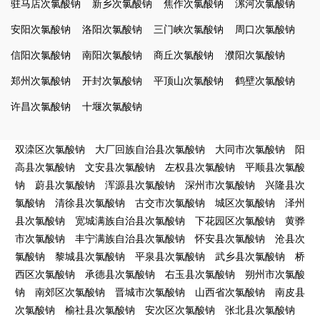
驻马店次氯酸钠
新乡次氯酸钠
焦作次氯酸钠
漯河次氯酸钠
安阳次氯酸钠
洛阳次氯酸钠
三门峡次氯酸钠
周口次氯酸钠
信阳次氯酸钠
南阳次氯酸钠
商丘次氯酸钠
濮阳次氯酸钠
郑州次氯酸钠
开封次氯酸钠
平顶山次氯酸钠
鹤壁次氯酸钠
许昌次氯酸钠
十堰次氯酸钠
双滦区次氯酸钠
大厂回族自治县次氯酸钠
大同市次氯酸钠
阳
高县次氯酸钠
文安县次氯酸钠
左权县次氯酸钠
平顺县次氯酸
钠
蔚县次氯酸钠
浑源县次氯酸钠
深州市次氯酸钠
兴隆县次
氯酸钠
清徐县次氯酸钠
古交市次氯酸钠
城区次氯酸钠
泽州
县次氯酸钠
宽城满族自治县次氯酸钠
下花园区次氯酸钠
黄骅
市次氯酸钠
丰宁满族自治县次氯酸钠
怀安县次氯酸钠
沧县次
氯酸钠
黎城县次氯酸钠
平泉县次氯酸钠
武乡县次氯酸钠
桥
西区次氯酸钠
承德县次氯酸钠
右玉县次氯酸钠
朔州市次氯酸
钠
南郊区次氯酸钠
晋城市次氯酸钠
山西省次氯酸钠
南皮县
次氯酸钠
榆社县次氯酸钠
安次区次氯酸钠
张北县次氯酸钠