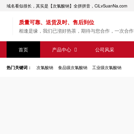
域名看似很长，其实是【次氯酸钠】全拼拼音，CiLvSuanNa.com
质量可靠、送货及时、售后到位
相逢是缘，我们已沏好热茶，期待与您合作，一次合作
【次氯酸钠】源头直供
首页
产品中心
公司风采
专业经验，值得信赖
热门关键词：
次氯酸钠
食品级次氯酸钠
工业级次氯酸钠