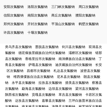
安阳次氯酸钠
洛阳次氯酸钠
三门峡次氯酸钠
周口次氯酸钠
信阳次氯酸钠
南阳次氯酸钠
商丘次氯酸钠
濮阳次氯酸钠
郑州次氯酸钠
开封次氯酸钠
平顶山次氯酸钠
鹤壁次氯酸钠
许昌次氯酸钠
十堰次氯酸钠
类乌齐县次氯酸钠
墨脱县次氯酸钠
剑川县次氯酸钠
双湖县次
氯酸钠
德宏傣族景颇族自治州次氯酸钠
灞桥区次氯酸钠
错那
县次氯酸钠
香格里拉市次氯酸钠
南涧彝族自治县次氯酸钠
丁
青县次氯酸钠
萨嘎县次氯酸钠
迪庆藏族自治州次氯酸钠
长安
区次氯酸钠
昌都市次氯酸钠
札达县次氯酸钠
波密县次氯酸
钠
维西傈僳族自治县次氯酸钠
尼木县次氯酸钠
朗县次氯酸
钠
永平县次氯酸钠
拉孜县次氯酸钠
措美县次氯酸钠
察雅县
次氯酸钠
勐海县次氯酸钠
边坝县次氯酸钠
梁河县次氯酸钠
陕西省次氯酸钠
贡嘎县次氯酸钠
革吉县次氯酸钠
卡若区次氯
酸钠
达孜县次氯酸钠
嘉黎县次氯酸钠
兰坪白族普米族自治县
次氯酸钠
南木林县次氯酸钠
洛隆县次氯酸钠
林芝地区次氯酸