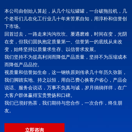
本公司由创始人算起，从几个坛坛罐罐，一台破拖拉机，几
个老哥们儿在化工行业几十年来苦累自知，用淳朴和信誉创
下市场。
回首过去，一路走来沟沟坎坎、屡遇磨难，时间在变，光阴
在变，但我们固执抱定质量第一、信誉第一的底线从未改
变，始终坚持以质量求生存、以信誉求发展。
我们坚持不为提高利润而降低产品质量，坚持不为压缩成本
而降低产品品控。
视质量和信誉如生命，这一钢铁原则传承几十年历久弥新，
我们脚踏实地、持之以恒，用自己费心换客户省心，产品会
说话、服务会说话，万事不负真与诚，岁月徜徜徉徉，在广
大客户群体赢得宝贵赞扬和口碑。
我们已沏好热茶，我们期待与您合作，一次合作，终生朋
友。
立即咨询