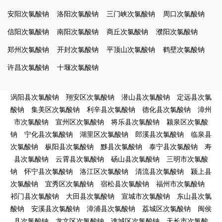
安阳次氯酸钠
洛阳次氯酸钠
三门峡次氯酸钠
周口次氯酸钠
信阳次氯酸钠
南阳次氯酸钠
商丘次氯酸钠
濮阳次氯酸钠
郑州次氯酸钠
开封次氯酸钠
平顶山次氯酸钠
鹤壁次氯酸钠
许昌次氯酸钠
十堰次氯酸钠
涡阳县次氯酸钠
翔安区次氯酸钠
潜山县次氯酸钠
定远县次氯
酸钠
集美区次氯酸钠
利辛县次氯酸钠
德化县次氯酸钠
漳州
市次氯酸钠
宣州区次氯酸钠
将乐县次氯酸钠
颍泉区次氯酸
钠
宁化县次氯酸钠
湖里区次氯酸钠
郎溪县次氯酸钠
临泉县
次氯酸钠
枞阳县次氯酸钠
黟县次氯酸钠
泰宁县次氯酸钠
寿
县次氯酸钠
云霄县次氯酸钠
砀山县次氯酸钠
三明市次氯酸
钠
怀宁县次氯酸钠
洛江区次氯酸钠
清流县次氯酸钠
颍上县
次氯酸钠
宜秀区次氯酸钠
宿松县次氯酸钠
福州市次氯酸钠
祁门县次氯酸钠
大田县次氯酸钠
宣城市次氯酸钠
东山县次氯
酸钠
安溪县次氯酸钠
漳浦县次氯酸钠
荔城区次氯酸钠
闽侯
县次氯酸钠
龙文区次氯酸钠
谯城区次氯酸钠
天长市次氯酸