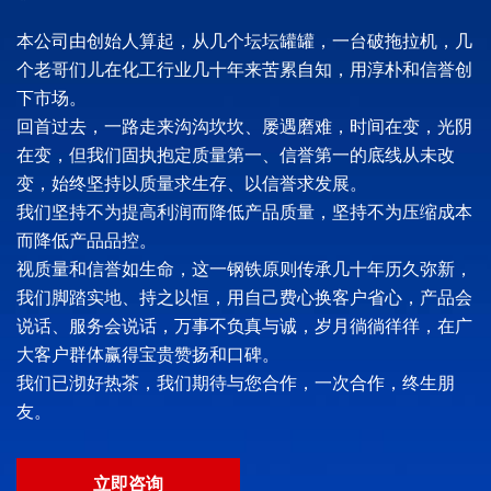
本公司由创始人算起，从几个坛坛罐罐，一台破拖拉机，几
个老哥们儿在化工行业几十年来苦累自知，用淳朴和信誉创
下市场。
回首过去，一路走来沟沟坎坎、屡遇磨难，时间在变，光阴
在变，但我们固执抱定质量第一、信誉第一的底线从未改
变，始终坚持以质量求生存、以信誉求发展。
我们坚持不为提高利润而降低产品质量，坚持不为压缩成本
而降低产品品控。
视质量和信誉如生命，这一钢铁原则传承几十年历久弥新，
我们脚踏实地、持之以恒，用自己费心换客户省心，产品会
说话、服务会说话，万事不负真与诚，岁月徜徜徉徉，在广
大客户群体赢得宝贵赞扬和口碑。
我们已沏好热茶，我们期待与您合作，一次合作，终生朋
友。
立即咨询