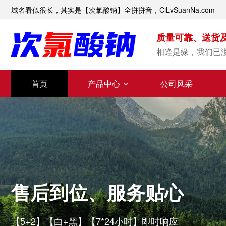
域名看似很长，其实是【次氯酸钠】全拼拼音，CiLvSuanNa.com
质量可靠、送货
相逢是缘，我们已
首页
产品中心
公司风采
售后到位、服务贴心
【5+2】【白+黑】【7*24小时】即时响应