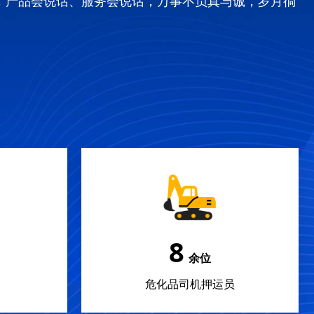
，产品会说话、服务会说话，万事不负真与诚，岁月徜
12
余位
危化品司机押运员