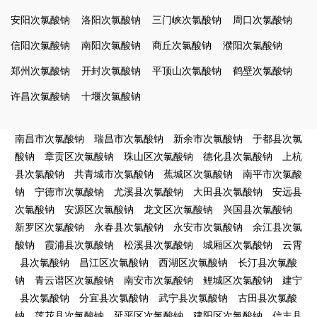
安阳次氯酸钠
洛阳次氯酸钠
三门峡次氯酸钠
周口次氯酸钠
信阳次氯酸钠
南阳次氯酸钠
商丘次氯酸钠
濮阳次氯酸钠
郑州次氯酸钠
开封次氯酸钠
平顶山次氯酸钠
鹤壁次氯酸钠
许昌次氯酸钠
十堰次氯酸钠
南昌市次氯酸钠
瑞昌市次氯酸钠
新余市次氯酸钠
于都县次氯
酸钠
章贡区次氯酸钠
珠山区次氯酸钠
德化县次氯酸钠
上杭
县次氯酸钠
共青城市次氯酸钠
蕉城区次氯酸钠
南平市次氯酸
钠
宁德市次氯酸钠
尤溪县次氯酸钠
大田县次氯酸钠
安远县
次氯酸钠
安源区次氯酸钠
龙文区次氯酸钠
兴国县次氯酸钠
新罗区次氯酸钠
永春县次氯酸钠
永安市次氯酸钠
余江县次氯
酸钠
霞浦县次氯酸钠
松溪县次氯酸钠
城厢区次氯酸钠
云霄
县次氯酸钠
昌江区次氯酸钠
西湖区次氯酸钠
长汀县次氯酸
钠
青云谱区次氯酸钠
南安市次氯酸钠
鲤城区次氯酸钠
建宁
县次氯酸钠
分宜县次氯酸钠
武宁县次氯酸钠
古田县次氯酸
钠
莲花县次氯酸钠
延平区次氯酸钠
建阳区次氯酸钠
信丰县