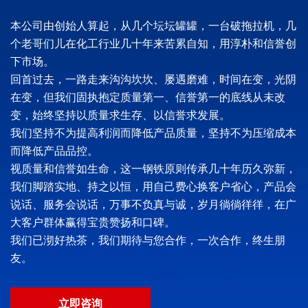
本公司由创始人算起，从几个坛坛罐罐，一台破拖拉机，几
个老哥们儿在化工行业几十年来苦累自知，用淳朴和信誉创
下市场。
回首过去，一路走来沟沟坎坎、屡遇磨难，时间在变，光阴
在变，但我们固执抱定质量第一、信誉第一的底线从未改
变，始终坚持以质量求生存、以信誉求发展。
我们坚持不为提高利润而降低产品质量，坚持不为压缩成本
而降低产品品控。
视质量和信誉如生命，这一钢铁原则传承几十年历久弥新，
我们脚踏实地、持之以恒，用自己费心换客户省心，产品会
说话、服务会说话，万事不负真与诚，岁月徜徜徉徉，在广
大客户群体赢得宝贵赞扬和口碑。
我们已沏好热茶，我们期待与您合作，一次合作，终生朋
友。
立即咨询