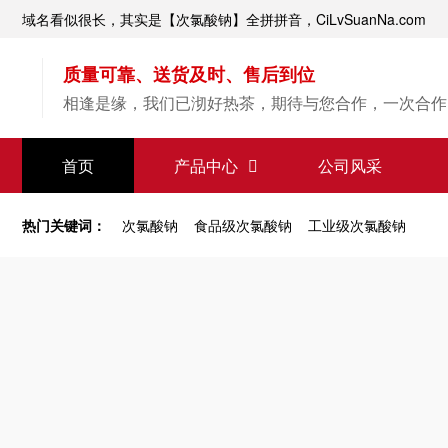
域名看似很长，其实是【次氯酸钠】全拼拼音，CiLvSuanNa.com
质量可靠、送货及时、售后到位
相逢是缘，我们已沏好热茶，期待与您合作，一次合作
【次氯酸钠】源头直供
首页
产品中心
公司风采
专业经验，值得信赖
热门关键词：
次氯酸钠
食品级次氯酸钠
工业级次氯酸钠