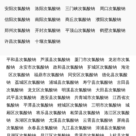
安阳次氯酸钠
洛阳次氯酸钠
三门峡次氯酸钠
周口次氯酸钠
信阳次氯酸钠
南阳次氯酸钠
商丘次氯酸钠
濮阳次氯酸钠
郑州次氯酸钠
开封次氯酸钠
平顶山次氯酸钠
鹤壁次氯酸钠
许昌次氯酸钠
十堰次氯酸钠
平和县次氯酸钠
芦溪县次氯酸钠
厦门市次氯酸钠
龙岩市次氯
酸钠
永安市次氯酸钠
政和县次氯酸钠
芗城区次氯酸钠
海沧
区次氯酸钠
福鼎市次氯酸钠
同安区次氯酸钠
德化县次氯酸
钠
荔城区次氯酸钠
浦城县次氯酸钠
寿宁县次氯酸钠
古田县
次氯酸钠
龙文区次氯酸钠
明溪县次氯酸钠
大田县次氯酸钠
武平县次氯酸钠
惠安县次氯酸钠
共青城市次氯酸钠
江西省次
氯酸钠
平潭县次氯酸钠
鲤城区次氯酸钠
三明市次氯酸钠
城
厢区次氯酸钠
将乐县次氯酸钠
柘荣县次氯酸钠
洛江区次氯酸
钠
东湖区次氯酸钠
尤溪县次氯酸钠
云霄县次氯酸钠
屏南县
次氯酸钠
永春县次氯酸钠
九江县次氯酸钠
漳浦县次氯酸钠
月湖区次氯酸钠
昌江区次氯酸钠
贵溪市次氯酸钠
上杭县次氯