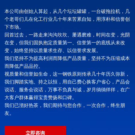
本公司由创始人算起，从几个坛坛罐罐，一台破拖拉机，几
个老哥们儿在化工行业几十年来苦累自知，用淳朴和信誉创
下市场。
回首过去，一路走来沟沟坎坎、屡遇磨难，时间在变，光阴
在变，但我们固执抱定质量第一、信誉第一的底线从未改
变，始终坚持以质量求生存、以信誉求发展。
我们坚持不为提高利润而降低产品质量，坚持不为压缩成本
而降低产品品控。
视质量和信誉如生命，这一钢铁原则传承几十年历久弥新，
我们脚踏实地、持之以恒，用自己费心换客户省心，产品会
说话、服务会说话，万事不负真与诚，岁月徜徜徉徉，在广
大客户群体赢得宝贵赞扬和口碑。
我们已沏好热茶，我们期待与您合作，一次合作，终生朋
友。
立即咨询