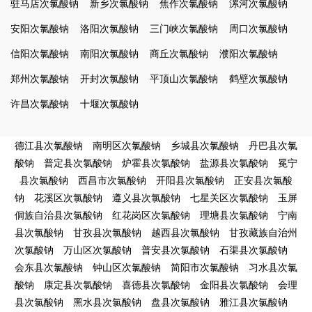
驻马店次氯酸钠
新乡次氯酸钠
焦作次氯酸钠
漯河次氯酸钠
安阳次氯酸钠
洛阳次氯酸钠
三门峡次氯酸钠
周口次氯酸钠
信阳次氯酸钠
南阳次氯酸钠
商丘次氯酸钠
濮阳次氯酸钠
郑州次氯酸钠
开封次氯酸钠
平顶山次氯酸钠
鹤壁次氯酸钠
许昌次氯酸钠
十堰次氯酸钠
德江县次氯酸钠
南明区次氯酸钠
乡城县次氯酸钠
丹巴县次氯
酸钠
普定县次氯酸钠
炉霍县次氯酸钠
盐源县次氯酸钠
冕宁
县次氯酸钠
西昌市次氯酸钠
开阳县次氯酸钠
正安县次氯酸
钠
花溪区次氯酸钠
遵义县次氯酸钠
七星关区次氯酸钠
玉屏
侗族自治县次氯酸钠
红花岗区次氯酸钠
理塘县次氯酸钠
宁南
县次氯酸钠
甘孜县次氯酸钠
越西县次氯酸钠
甘孜藏族自治州
次氯酸钠
万山区次氯酸钠
普安县次氯酸钠
石渠县次氯酸钠
会东县次氯酸钠
钟山区次氯酸钠
简阳市次氯酸钠
习水县次氯
酸钠
康定县次氯酸钠
喜德县次氯酸钠
金阳县次氯酸钠
会理
县次氯酸钠
黑水县次氯酸钠
盘县次氯酸钠
雅江县次氯酸钠