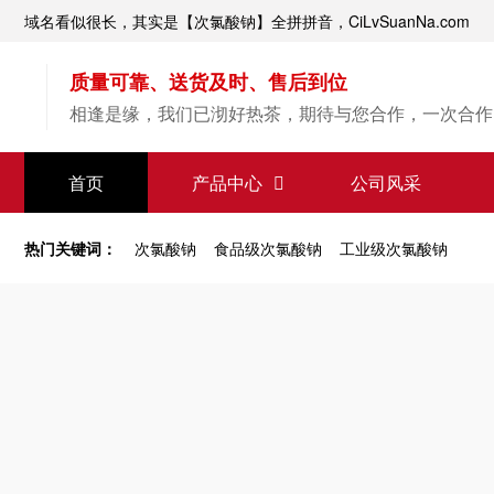
域名看似很长，其实是【次氯酸钠】全拼拼音，CiLvSuanNa.com
质量可靠、送货及时、售后到位
相逢是缘，我们已沏好热茶，期待与您合作，一次合作
【次氯酸钠】源头直供
首页
产品中心
公司风采
专业经验，值得信赖
热门关键词：
次氯酸钠
食品级次氯酸钠
工业级次氯酸钠