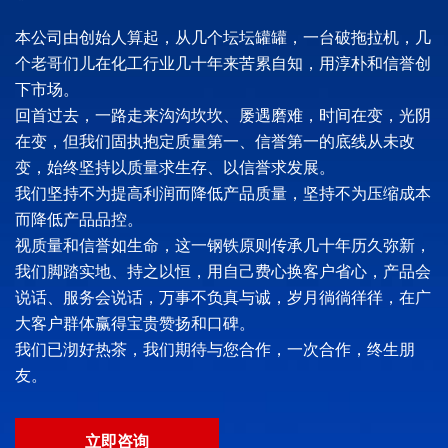
本公司由创始人算起，从几个坛坛罐罐，一台破拖拉机，几
个老哥们儿在化工行业几十年来苦累自知，用淳朴和信誉创
下市场。
回首过去，一路走来沟沟坎坎、屡遇磨难，时间在变，光阴
在变，但我们固执抱定质量第一、信誉第一的底线从未改
变，始终坚持以质量求生存、以信誉求发展。
我们坚持不为提高利润而降低产品质量，坚持不为压缩成本
而降低产品品控。
视质量和信誉如生命，这一钢铁原则传承几十年历久弥新，
我们脚踏实地、持之以恒，用自己费心换客户省心，产品会
说话、服务会说话，万事不负真与诚，岁月徜徜徉徉，在广
大客户群体赢得宝贵赞扬和口碑。
我们已沏好热茶，我们期待与您合作，一次合作，终生朋
友。
立即咨询