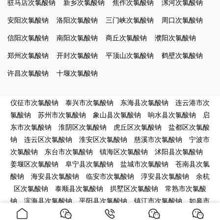
驻马店次氯酸钠
新乡次氯酸钠
焦作次氯酸钠
漯河次氯酸钠
安阳次氯酸钠
洛阳次氯酸钠
三门峡次氯酸钠
周口次氯酸钠
信阳次氯酸钠
南阳次氯酸钠
商丘次氯酸钠
濮阳次氯酸钠
郑州次氯酸钠
开封次氯酸钠
平顶山次氯酸钠
鹤壁次氯酸钠
许昌次氯酸钠
十堰次氯酸钠
仪征市次氯酸钠
泰兴市次氯酸钠
东海县次氯酸钠
连云港市次
氯酸钠
苏州市次氯酸钠
象山县次氯酸钠
响水县次氯酸钠
启
东市次氯酸钠
淮阴区次氯酸钠
虎丘区次氯酸钠
盐都区次氯酸
钠
连云区次氯酸钠
淮安区次氯酸钠
慈溪市次氯酸钠
宁波市
次氯酸钠
东台市次氯酸钠
镇海区次氯酸钠
沭阳县次氯酸钠
姜堰区次氯酸钠
阜宁县次氯酸钠
盐城市次氯酸钠
苍南县次氯
酸钠
海安县次氯酸钠
临安市次氯酸钠
淳安县次氯酸钠
余杭
区次氯酸钠
泰顺县次氯酸钠
拱墅区次氯酸钠
常熟市次氯酸
钠
滨海县次氯酸钠
平阳县次氯酸钠
镇江市次氯酸钠
如皋市
次氯酸钠
下城区次氯酸钠
宿豫区次氯酸钠
湖州市次氯酸钠