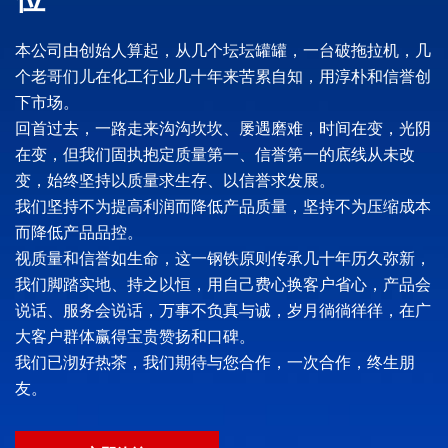
本公司由创始人算起，从几个坛坛罐罐，一台破拖拉机，几
个老哥们儿在化工行业几十年来苦累自知，用淳朴和信誉创
下市场。
回首过去，一路走来沟沟坎坎、屡遇磨难，时间在变，光阴
在变，但我们固执抱定质量第一、信誉第一的底线从未改
变，始终坚持以质量求生存、以信誉求发展。
我们坚持不为提高利润而降低产品质量，坚持不为压缩成本
而降低产品品控。
视质量和信誉如生命，这一钢铁原则传承几十年历久弥新，
我们脚踏实地、持之以恒，用自己费心换客户省心，产品会
说话、服务会说话，万事不负真与诚，岁月徜徜徉徉，在广
大客户群体赢得宝贵赞扬和口碑。
我们已沏好热茶，我们期待与您合作，一次合作，终生朋
友。