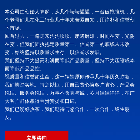
本公司由创始人算起，从几个坛坛罐罐，一台破拖拉机，几
个老哥们儿在化工行业几十年来苦累自知，用淳朴和信誉创
下市场。
回首过去，一路走来沟沟坎坎、屡遇磨难，时间在变，光阴
在变，但我们固执抱定质量第一、信誉第一的底线从未改
变，始终坚持以质量求生存、以信誉求发展。
我们坚持不为提高利润而降低产品质量，坚持不为压缩成本
而降低产品品控。
视质量和信誉如生命，这一钢铁原则传承几十年历久弥新，
我们脚踏实地、持之以恒，用自己费心换客户省心，产品会
说话、服务会说话，万事不负真与诚，岁月徜徜徉徉，在广
大客户群体赢得宝贵赞扬和口碑。
我们已沏好热茶，我们期待与您合作，一次合作，终生朋
友。
立即咨询