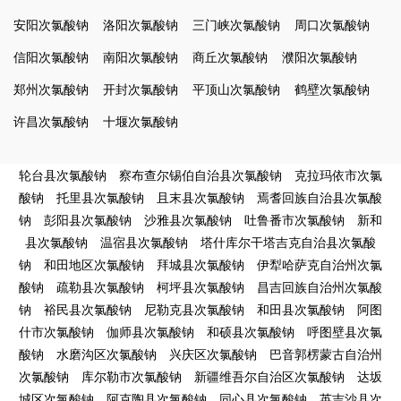
安阳次氯酸钠
洛阳次氯酸钠
三门峡次氯酸钠
周口次氯酸钠
信阳次氯酸钠
南阳次氯酸钠
商丘次氯酸钠
濮阳次氯酸钠
郑州次氯酸钠
开封次氯酸钠
平顶山次氯酸钠
鹤壁次氯酸钠
许昌次氯酸钠
十堰次氯酸钠
轮台县次氯酸钠
察布查尔锡伯自治县次氯酸钠
克拉玛依市次氯
酸钠
托里县次氯酸钠
且末县次氯酸钠
焉耆回族自治县次氯酸
钠
彭阳县次氯酸钠
沙雅县次氯酸钠
吐鲁番市次氯酸钠
新和
县次氯酸钠
温宿县次氯酸钠
塔什库尔干塔吉克自治县次氯酸
钠
和田地区次氯酸钠
拜城县次氯酸钠
伊犁哈萨克自治州次氯
酸钠
疏勒县次氯酸钠
柯坪县次氯酸钠
昌吉回族自治州次氯酸
钠
裕民县次氯酸钠
尼勒克县次氯酸钠
和田县次氯酸钠
阿图
什市次氯酸钠
伽师县次氯酸钠
和硕县次氯酸钠
呼图壁县次氯
酸钠
水磨沟区次氯酸钠
兴庆区次氯酸钠
巴音郭楞蒙古自治州
次氯酸钠
库尔勒市次氯酸钠
新疆维吾尔自治区次氯酸钠
达坂
城区次氯酸钠
阿克陶县次氯酸钠
同心县次氯酸钠
英吉沙县次