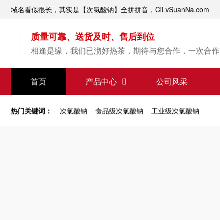
域名看似很长，其实是【次氯酸钠】全拼拼音，CiLvSuanNa.com
质量可靠、送货及时、售后到位
相逢是缘，我们已沏好热茶，期待与您合作，一次合作
【次氯酸钠】源头直供
首页
产品中心
公司风采
专业经验，值得信赖
热门关键词：
次氯酸钠
食品级次氯酸钠
工业级次氯酸钠