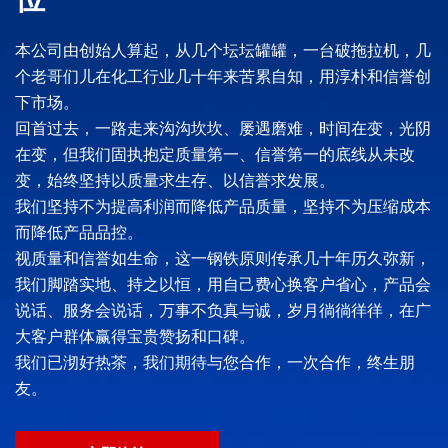
本公司由创始人算起，从几个坛坛罐罐，一台破拖拉机，几
个老哥们儿在化工行业几十年来苦累自知，用淳朴和信誉创
下市场。
回首过去，一路走来沟沟坎坎、屡遇磨难，时间在变，光阴
在变，但我们固执抱定质量第一、信誉第一的底线从未改
变，始终坚持以质量求生存、以信誉求发展。
我们坚持不为提高利润而降低产品质量，坚持不为压缩成本
而降低产品品控。
视质量和信誉如生命，这一钢铁原则传承几十年历久弥新，
我们脚踏实地、持之以恒，用自己费心换客户省心，产品会
说话、服务会说话，万事不负真与诚，岁月徜徜徉徉，在广
大客户群体赢得宝贵赞扬和口碑。
我们已沏好热茶，我们期待与您合作，一次合作，终生朋
友。