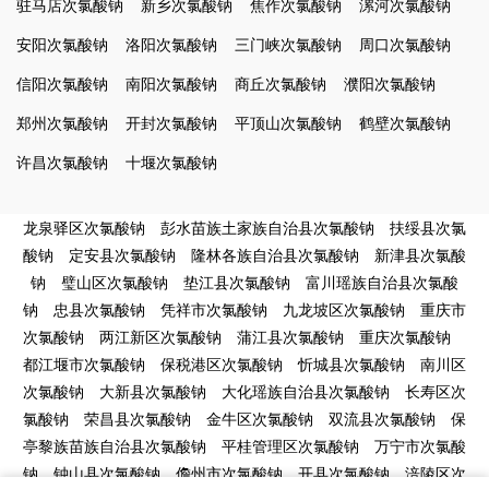
驻马店次氯酸钠
新乡次氯酸钠
焦作次氯酸钠
漯河次氯酸钠
安阳次氯酸钠
洛阳次氯酸钠
三门峡次氯酸钠
周口次氯酸钠
信阳次氯酸钠
南阳次氯酸钠
商丘次氯酸钠
濮阳次氯酸钠
郑州次氯酸钠
开封次氯酸钠
平顶山次氯酸钠
鹤壁次氯酸钠
许昌次氯酸钠
十堰次氯酸钠
龙泉驿区次氯酸钠
彭水苗族土家族自治县次氯酸钠
扶绥县次氯
酸钠
定安县次氯酸钠
隆林各族自治县次氯酸钠
新津县次氯酸
钠
璧山区次氯酸钠
垫江县次氯酸钠
富川瑶族自治县次氯酸
钠
忠县次氯酸钠
凭祥市次氯酸钠
九龙坡区次氯酸钠
重庆市
次氯酸钠
两江新区次氯酸钠
蒲江县次氯酸钠
重庆次氯酸钠
都江堰市次氯酸钠
保税港区次氯酸钠
忻城县次氯酸钠
南川区
次氯酸钠
大新县次氯酸钠
大化瑶族自治县次氯酸钠
长寿区次
氯酸钠
荣昌县次氯酸钠
金牛区次氯酸钠
双流县次氯酸钠
保
亭黎族苗族自治县次氯酸钠
平桂管理区次氯酸钠
万宁市次氯酸
钠
钟山县次氯酸钠
儋州市次氯酸钠
开县次氯酸钠
涪陵区次