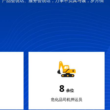
，产品会说话、服务会说话，万事不负真与诚，岁月徜
12
余位
危化品司机押运员