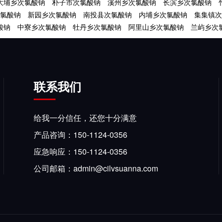
大埔乡次氯酸钠
朴子市次氯酸钠
溪州乡次氯酸钠
长滨乡次氯酸钠
氯酸钠
新园乡次氯酸钠
南投县次氯酸钠
内埔乡次氯酸钠
集集镇次
酸钠
中寮乡次氯酸钠
牡丹乡次氯酸钠
阿里山乡次氯酸钠
兰屿乡次
联系我们
给我一分信任，还您十分满意
产品咨询：150-1124-0356
应急响应：150-1124-0356
公司邮箱：admin@cilvsuanna.com