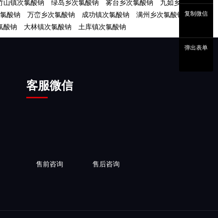
竹山镇次氯酸钠
绿岛乡次氯酸钠
雾台乡次氯酸钠
九如乡次氯酸
复制微信
氯酸钠
万峦乡次氯酸钠
成功镇次氯酸钠
满州乡次氯酸钠
台西
氯酸钠
大林镇次氯酸钠
土库镇次氯酸钠
弹出表单
客服微信
售前咨询
售后咨询