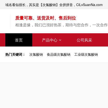
域名看似很长，其实是【次氯酸钠】全拼拼音，CiLvSuanNa.com
质量可靠、送货及时、售后到位
相逢是缘，我们已沏好热茶，期待与您合作，一次合作
质量可靠、送货及时
首页
产品中心
公司风采
恪守质量底线，提供放心产品
热门关键词：
次氯酸钠
食品级次氯酸钠
工业级次氯酸钠