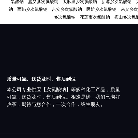
氯酸钠
嘉义县次氯酸钠
太麻里乡次氯酸钠
新港乡次氯酸钠
钠
西屿乡次氯酸钠
吉安乡次氯酸钠
民雄乡次氯酸钠
来义乡次
乡次氯酸钠
花莲市次氯酸钠
梅山乡次氯
质量可靠、送货及时、售后到位
本公司专业供应【次氯酸钠】等多种化工产品，质量
可靠，送货及时，售后到位。相逢是缘，我们已沏好
热茶，期待与您合作，一次合作，终生朋友。