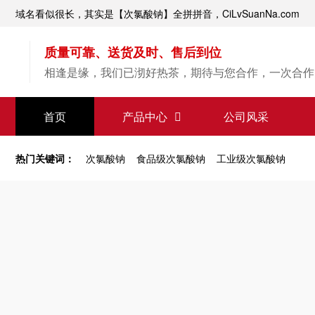
域名看似很长，其实是【次氯酸钠】全拼拼音，CiLvSuanNa.com
质量可靠、送货及时、售后到位
相逢是缘，我们已沏好热茶，期待与您合作，一次合作
【次氯酸钠】源头直供
首页
产品中心
公司风采
专业经验，值得信赖
热门关键词：
次氯酸钠
食品级次氯酸钠
工业级次氯酸钠