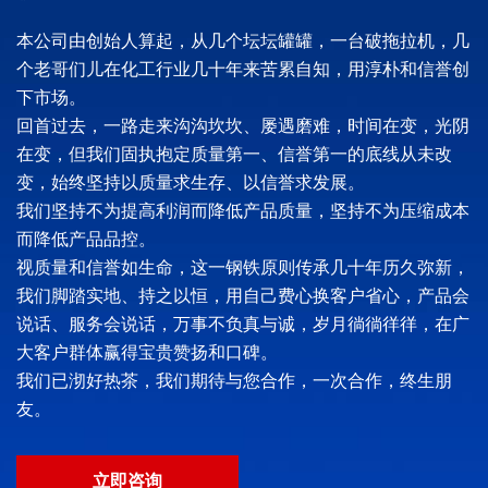
本公司由创始人算起，从几个坛坛罐罐，一台破拖拉机，几
个老哥们儿在化工行业几十年来苦累自知，用淳朴和信誉创
下市场。
回首过去，一路走来沟沟坎坎、屡遇磨难，时间在变，光阴
在变，但我们固执抱定质量第一、信誉第一的底线从未改
变，始终坚持以质量求生存、以信誉求发展。
我们坚持不为提高利润而降低产品质量，坚持不为压缩成本
而降低产品品控。
视质量和信誉如生命，这一钢铁原则传承几十年历久弥新，
我们脚踏实地、持之以恒，用自己费心换客户省心，产品会
说话、服务会说话，万事不负真与诚，岁月徜徜徉徉，在广
大客户群体赢得宝贵赞扬和口碑。
我们已沏好热茶，我们期待与您合作，一次合作，终生朋
友。
立即咨询