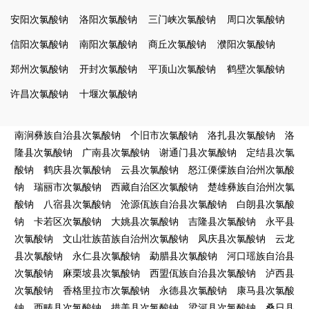
安阳次氯酸钠
洛阳次氯酸钠
三门峡次氯酸钠
周口次氯酸钠
信阳次氯酸钠
南阳次氯酸钠
商丘次氯酸钠
濮阳次氯酸钠
郑州次氯酸钠
开封次氯酸钠
平顶山次氯酸钠
鹤壁次氯酸钠
许昌次氯酸钠
十堰次氯酸钠
南涧彝族自治县次氯酸钠
个旧市次氯酸钠
洛扎县次氯酸钠
洛
隆县次氯酸钠
广南县次氯酸钠
谢通门县次氯酸钠
定结县次氯
酸钠
鹤庆县次氯酸钠
云县次氯酸钠
怒江傈僳族自治州次氯酸
钠
瑞丽市次氯酸钠
西藏自治区次氯酸钠
楚雄彝族自治州次氯
酸钠
八宿县次氯酸钠
沧源佤族自治县次氯酸钠
白朗县次氯酸
钠
卡若区次氯酸钠
大姚县次氯酸钠
吉隆县次氯酸钠
永平县
次氯酸钠
文山壮族苗族自治州次氯酸钠
凤庆县次氯酸钠
云龙
县次氯酸钠
永仁县次氯酸钠
勐腊县次氯酸钠
河口瑶族自治县
次氯酸钠
麻栗坡县次氯酸钠
西盟佤族自治县次氯酸钠
泸西县
次氯酸钠
香格里拉市次氯酸钠
永德县次氯酸钠
康马县次氯酸
钠
西畴县次氯酸钠
措美县次氯酸钠
梁河县次氯酸钠
桑日县