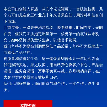
本公司由创始人算起，从几个坛坛罐罐，一台破拖拉机，几
个老哥们儿在化工行业几十年来苦累自知，用淳朴和信誉创
下市场。
回首过去，一路走来沟沟坎坎、屡遇磨难，时间在变，光阴
在变，但我们固执抱定质量第一、信誉第一的底线从未改
变，始终坚持以质量求生存、以信誉求发展。
我们坚持不为提高利润而降低产品质量，坚持不为压缩成本
而降低产品品控。
视质量和信誉如生命，这一钢铁原则传承几十年历久弥新，
我们脚踏实地、持之以恒，用自己费心换客户省心，产品会
说话、服务会说话，万事不负真与诚，岁月徜徜徉徉，在广
大客户群体赢得宝贵赞扬和口碑。
我们已沏好热茶，我们期待与您合作，一次合作，终生朋
友。
立即咨询