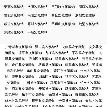
安阳次氯酸钠
洛阳次氯酸钠
三门峡次氯酸钠
周口次氯酸钠
信阳次氯酸钠
南阳次氯酸钠
商丘次氯酸钠
濮阳次氯酸钠
郑州次氯酸钠
开封次氯酸钠
平顶山次氯酸钠
鹤壁次氯酸钠
许昌次氯酸钠
十堰次氯酸钠
共青城市次氯酸钠
湖口县次氯酸钠
龙南县次氯酸钠
安义县次
氯酸钠
漳平市次氯酸钠
九江县次氯酸钠
平和县次氯酸钠
尤
溪县次氯酸钠
庐山区次氯酸钠
瑞昌市次氯酸钠
云霄县次氯酸
钠
金门县次氯酸钠
将乐县次氯酸钠
南昌市次氯酸钠
景德镇
市次氯酸钠
东山县次氯酸钠
晋江市次氯酸钠
永丰县次氯酸
钠
惠安县次氯酸钠
湘东区次氯酸钠
延平区次氯酸钠
莲花县
次氯酸钠
古田县次氯酸钠
武夷山市次氯酸钠
信丰县次氯酸
钠
霞浦县次氯酸钠
安溪县次氯酸钠
鹰潭市次氯酸钠
定南县
次氯酸钠
乐平市次氯酸钠
光泽县次氯酸钠
赣州市次氯酸钠
修水县次氯酸钠
建宁县次氯酸钠
全南县次氯酸钠
会昌县次氯
酸钠
永修县次氯酸钠
大余县次氯酸钠
珠山区次氯酸钠
兴国